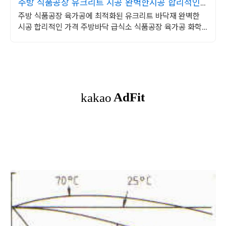
주방 식품공장 유크리트 시공 완벽한시공 합리적인
가격
주방 식품공장 육가공에 최적화된 유크리트 바닥재 완벽한
시공 합리적인 가격 주방바닥 급식소 식품공장 육가공 화학
제조공장 주차장 물류창고 완벽시공