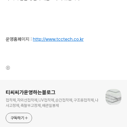
운영홈페이지 :
http://www.tcctech.co.kr
(새창열림)
로그 정보
티씨씨가운영하는블로그
접착제,자외선접착제,UV접착제,순간접착제,구조용접착제,나
사고정제,축혈부고정제,배관밀봉제
구독하기