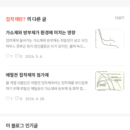
더보기
접착제란?
의 다른 글
가소제와 방부제가 환경에 미치는 영향
글 내용
접착제에 들어가는 가소제와 방부제는 휘발성이 낮고 쉬크
하우스 증후군 등의 원인물질은 되지 않지만, 물에 녹으면
환경에 악영향을 미칠 염려가 있었다고 합니다. 운영홈페
1
0
2026. 5. 6.
이지 : http://www.tcctech.co.kr
에멀젼 접착제의 첨가제
글 내용
물 계열 아클린산 에멀젼 접착제에서는 접착제를 부드럽게
하기 위해 후탈산 메틸등의 가소제와 방부제 등 화학 합성
성분을 첨가합니다. 운영홈페이지 : http://www.tcctec
1
0
2026. 4. 28.
h.co.kr
이 블로그 인기글