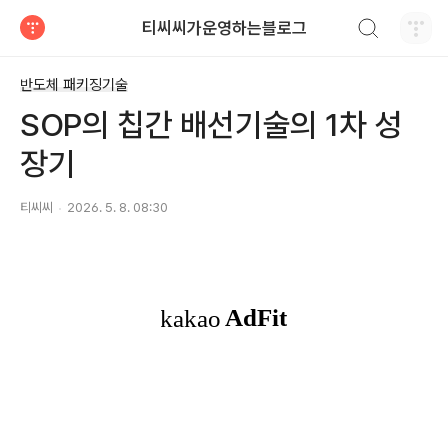
검색하기
티씨씨가운영하는블로그
티스토리
반도체 패키징기술
SOP의 칩간 배선기술의 1차 성
장기
티씨씨
2026. 5. 8. 08:30