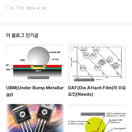
우는 그에 크게 못미치고 있습니다. 운영홈페이지 : http://
0
0
2026. 4. 24.
www.tcctech.co.kr
이 블로그 인기글
UBM(Under Bump Metallur
DAF(Die Attach Film)의 수요
gy)
요인(Needs)