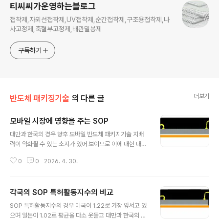
티씨씨가운영하는블로그
접착제,자외선접착제,UV접착제,순간접착제,구조용접착제,나
사고정제,축혈부고정제,배관밀봉제
구독하기
더보기
반도체 패키징기술
의 다른 글
모바일 시장에 영향을 주는 SOP
글 내용
대만과 한국의 경우 향후 모바일 반도체 패키지기술 지배
력이 약화될 수 있는 소지가 있어 보이므로 이에 대한 대책
이 필요합니다. 운영홈페이지 : http://www.tcctech.co.
0
0
2026. 4. 30.
kr
각국의 SOP 특허활동지수의 비교
글 내용
SOP 특허활동지수의 경우 미국이 1.22로 가장 앞서고 있
으며 일본이 1.02로 평균을 다소 웃돌고 대만과 한국의 경