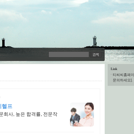
Link
티씨씨홈페이
문의하세요].
메헬프
전문회사, 높은 합격률, 전문작