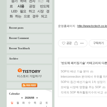
증가
하여
전자
재
최근
사용
료
공정
반도체
LED
필요
하고
시장
경
화
하는
으로
경우
되고
운영홈페이지 :
http://www.tcctech.co.k
Recent posts
Recent Comment
공감
구독하기
Recent Trackback
Archive
'
반도체 패키징기술
' 카테고리의 다른
SOP의 배선 기술 분야
(0)
티스토리 가입하기!
Interconnection 분야에서 우위를
SOP의 칩간 배선기술의 1차 성장기
모바일 시장에 영향을 주는 SOP
(0)
각국의 SOP 특허활동지수의 비교
(0
Calendar
«
2026/08
»
일
월
화
수
목
금
토
1