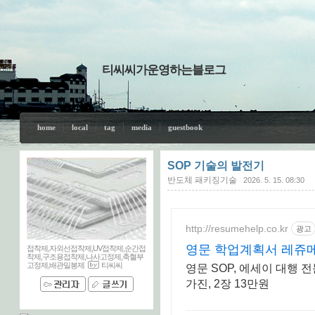
티씨씨가운영하는블로그
home
local
tag
media
guestbook
SOP 기술의 발전기
반도체 패키징기술
2026. 5. 15. 08:30
http://resumehelp.co.kr
광고
영문 학업계획서 레쥬
접착제,자외선접착제,UV접착제,순간접
착제,구조용접착제,나사고정제,축혈부
고정제,배관밀봉제
티씨씨
영문 SOP, 에세이 대행 
가진, 2장 13만원