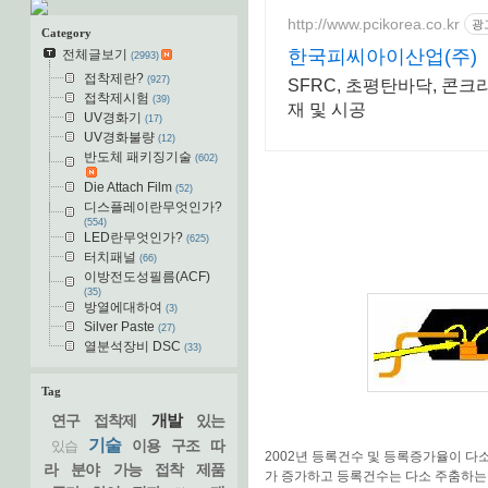
http://www.pcikorea.co.kr
광
Category
한국피씨아이산업(주)
전체글보기
(2993)
접착제란?
(927)
SFRC, 초평탄바닥, 콘
접착제시험
(39)
재 및 시공
UV경화기
(17)
UV경화불량
(12)
반도체 패키징기술
(602)
Die Attach Film
(52)
디스플레이란무엇인가?
(554)
LED란무엇인가?
(625)
터치패널
(66)
이방전도성필름(ACF)
(35)
방열에대하여
(3)
Silver Paste
(27)
열분석장비 DSC
(33)
Tag
개발
연구
접착제
있는
기술
이용
구조
따
있습
2002년 등록건수 및 등록증가율이 다
라
분야
가능
접착
제품
가 증가하고 등록건수는 다소 주춤하는